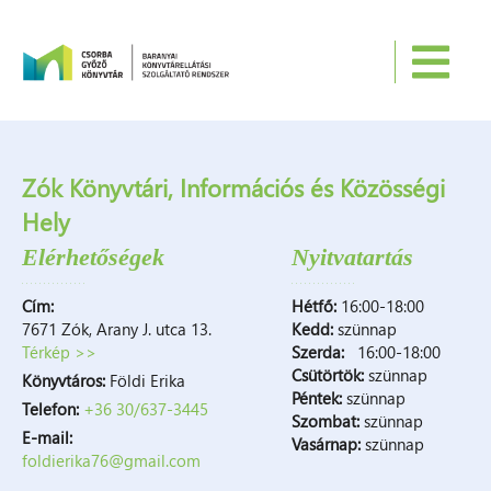
Ugrás a tartalomra
Zók Könyvtári, Információs és Közösségi
Hely
Elérhetőségek
Nyitvatartás
Cím:
Hétfő:
16:00-18:00
7671 Zók, Arany J. utca 13.
Kedd:
szünnap
Térkép >>
Szerda:
16:00-18:00
Csütörtök:
szünnap
Könyvtáros:
Földi Erika
Péntek:
szünnap
Telefon:
+36 30/637-3445
Szombat:
szünnap
E-mail:
Vasárnap:
szünnap
foldierika76@gmail.com