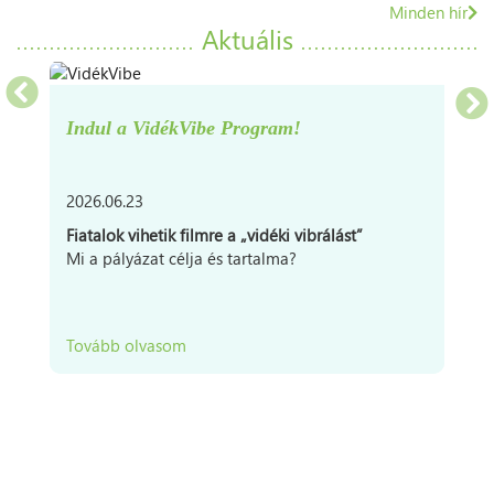
Minden hír
Aktuális
Indul a VidékVibe Program!
7671
Zók,
Arany
2026.06.23
J.
utca
Fiatalok vihetik filmre a „vidéki vibrálást”
13.
Mi a pályázat célja és tartalma?
Tovább olvasom