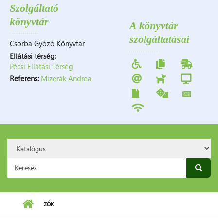
Szolgáltató
könyvtár
A könyvtár
szolgáltatásai
Csorba Győző Könyvtár
Ellátási térség:
Pécsi Ellátási Térség
Referens:
Mizerák Andrea
Search
Option:
Keresés űrlap
ZÓK