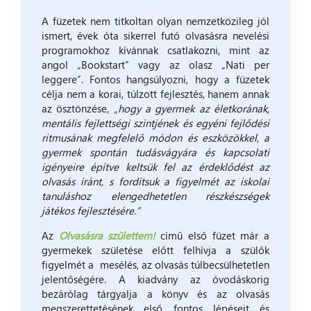
A füzetek nem titkoltan olyan nemzetközileg jól
ismert, évek óta sikerrel futó olvasásra nevelési
programokhoz kívánnak csatlakozni, mint az
angol „Bookstart” vagy az olasz „Nati per
leggere”. Fontos hangsúlyozni, hogy a füzetek
célja nem a korai, túlzott fejlesztés, hanem annak
az ösztönzése,
„hogy a gyermek az életkorának,
mentális fejlettségi szintjének és egyéni fejlődési
ritmusának megfelelő módon és eszközökkel, a
gyermek spontán tudásvágyára és kapcsolati
igényeire építve keltsük fel az érdeklődést az
olvasás iránt, s fordítsuk a figyelmét az iskolai
tanuláshoz elengedhetetlen részkészségek
játékos fejlesztésére.”
Az
Olvasásra születtem!
című első füzet már a
gyermekek születése előtt felhívja a szülők
figyelmét a mesélés, az olvasás túlbecsülhetetlen
jelentőségére. A kiadvány az óvodáskorig
bezárólag tárgyalja a könyv és az olvasás
megszerettetésének első fontos lépéseit és