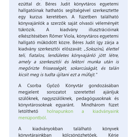
ezúttal dr. Béres Judit könyvtáros egyetemi
hallgatóinak hathatós segítségével szerkesztette
egy kurzus keretében. A füzetben található
könyvajánlók a szerzők saját olvasói véleményét
tükrözik. A kiadvány illusztrációinak
elkészítésében Rőmer Viola, könyvtáros egyetemi
hallgató működött közre. Béres Judit így zárja a
kiadvány szerkesztői előszavát: „
Sokszínű, élettel
teli, fiatalos, lendületes könyvajánló jött létre,
amely a szerkesztői és lektori munka után is
megőrizte frissességét, sokarcúságát, és talán
kicsit meg is tudta újítani ezt a műfajt."
A Csorba Győző Könyvtár gondozásában
megjelent sorozatot szeretettel ajánljuk
szülőknek, nagyszülőknek, pedagógusoknak és
könyvtárosoknak egyaránt. Mindhárom füzet
letölthető
holnapunkon a kiadványaink
menüpontból.
A kiadványokban található könyvek
könyvtárainkban kölcsönözhetőek. Kérje