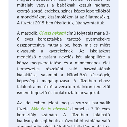
műfajait, vagyis a babáknak készült rágható,
csörgő-zörgő, érdekes, színes-képes leporellóktól
a mondókákon, kiszámolókon át az állatmesékig.
A füzetet 2015-ben frissítettük, újranyomtattuk.
A második,
Olvass nekem!
című folytatás már a 3-
6 éves korosztályba tartozó gyermekekre
összpontosítva mutatja be, hogy mit és miért
olvassunk a gyerekeknek. Az iskoláskort
megelőző olvasásra nevelés két alappillére a
könyv megszerettetése és a mindennapos élet
természetes részeként való használatának
kialakítása, valamint a különböző készségek,
képességek magalapozása. A füzetben ehhez
találunk a meséktől a verseken, dalokon keresztül
ismeretterjesztő és foglalkoztató anyagokat.
Az idei évben jelent meg a sorozat harmadik
füzete
Már én is olvasok!
címmel a 7-10 éves
korosztály számára. A füzetben található
kiadványok segíthetik az óvodából iskolába való
átmenet időszakát, bátorítást, lelki támogatást és