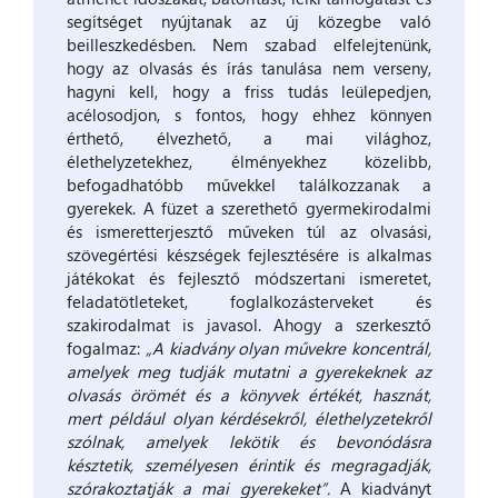
segítséget nyújtanak az új közegbe való
beilleszkedésben. Nem szabad elfelejtenünk,
hogy az olvasás és írás tanulása nem verseny,
hagyni kell, hogy a friss tudás leülepedjen,
acélosodjon, s fontos, hogy ehhez könnyen
érthető, élvezhető, a mai világhoz,
élethelyzetekhez, élményekhez közelibb,
befogadhatóbb művekkel találkozzanak a
gyerekek. A füzet a szerethető gyermekirodalmi
és ismeretterjesztő műveken túl az olvasási,
szövegértési készségek fejlesztésére is alkalmas
játékokat és fejlesztő módszertani ismeretet,
feladatötleteket, foglalkozásterveket és
szakirodalmat is javasol. Ahogy a szerkesztő
fogalmaz:
„A kiadvány olyan művekre koncentrál,
amelyek meg tudják mutatni a gyerekeknek az
olvasás örömét és a könyvek értékét, hasznát,
mert például olyan kérdésekről, élethelyzetekről
szólnak, amelyek lekötik és bevonódásra
késztetik, személyesen érintik és megragadják,
szórakoztatják a mai gyerekeket”.
A kiadványt