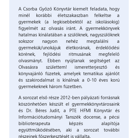
A Csorba Győző Könyvtár kiemelt feladata, hogy
minél korábbi életszakaszban felkeltse a
gyermekek (a legkisebbektől az iskolásokig)
figyelmét az olvasás iránt. A gyermekkönyvek
hatalmas kínálatában a szülőknek, nagyszülőknek
sokszor nagyon nehéz megtalálni a
gyermekük/unokájuk életkorának, érdeklődési
körének, fejlődési ritmusának megfelelő
olvasmányt. Ebben nyújtanak segítséget az
Olvasásra születtem! ismeretterjesztő és
könyvajánló füzetek, amelyek tematikus ajánlót
és szakirodalmat is kínálnak a 0-10 éves korú
gyermekeknek három füzetben.
A sorozat első része 2012-ben pályázati forrásnak
köszönhetően készült el gyermekkönyvtárosaink
és Dr. Béres Judit, a PTE HFMI Könyvtár és
Információtudományi Tanszék docense, a pécsi
biblioterapeuta képzés alapítója
együttműködésében, aki a sorozat további
részeinek főszerkesztését is vállalta.