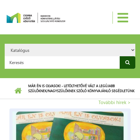
Ugrás a tartalomra
Search
Option:
Keresés űrlap
MÁR ÉN IS OLVASOK! - LETÖLTHETŐVÉ VÁLT A LEGÚJABB
SZÜLŐKNEK/NAGYSZÜLŐKNEK SZÓLÓ KÖNYVAJÁNLÓ SEGÉDLETÜNK
További hírek >