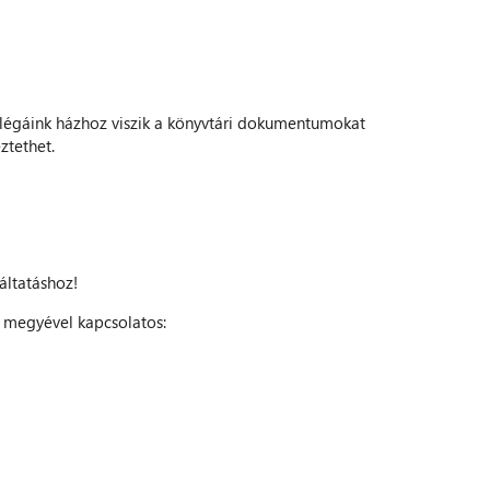
llégáink házhoz viszik a könyvtári dokumentumokat
ztethet.
áltatáshoz!
 megyével kapcsolatos: