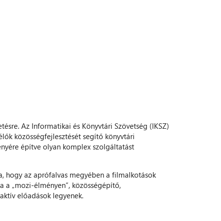
tésre. Az Informatikai és Könyvtári Szövetség (IKSZ)
lők közösségfejlesztését segítő könyvtári
nyére építve olyan komplex szolgáltatást
a, hogy az aprófalvas megyében a filmalkotások
va a „mozi-élményen”, közösségépítő,
raktív előadások legyenek.