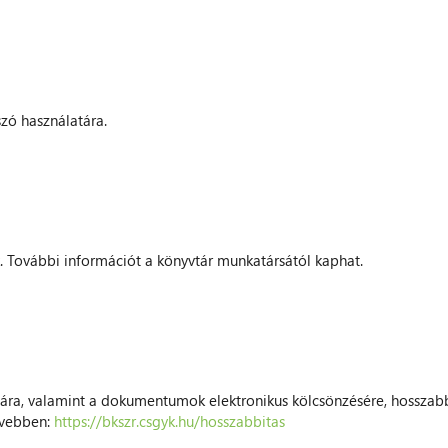
szó használatára.
. További információt a könyvtár munkatársától kaphat.
sára, valamint a dokumentumok elektronikus kölcsönzésére, hosszabbí
bővebben:
https://bkszr.csgyk.hu/hosszabbitas