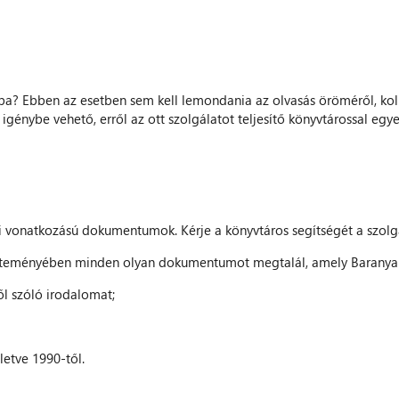
kba? Ebben az esetben sem kell lemondania az olvasás öröméről, ko
igénybe vehető, erről az ott szolgálatot teljesítő könyvtárossal egye
yi vonatkozású dokumentumok. Kérje a könyvtáros segítségét a szolg
űjteményében minden olyan dokumentumot megtalál, amely Baranya
ől szóló irodalomat;
letve 1990-től.