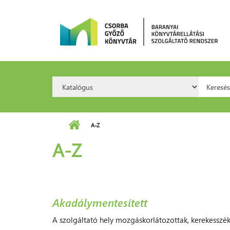
Ugrás a tartalomra
Search
Kere
Option:
A-Z
A-Z
Akadálymentesített
A szolgáltató hely mozgáskorlátozottak, kerekesszé