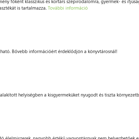
ény főként klasszikus és kortárs szépirodalomra, gyermek- és ifjúsá
sztékát is tartalmazza.
További információ
tható. Bővebb információért érdeklődjön a könyvtárosnál!
 kialakított helyiségben a kisgyermeküket nyugodt és tiszta környezetb
dó élelmiszerek, nagyobb értékű vagyontárgyak nem helyezhetőek el