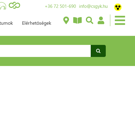
+36 72 501-690
info@csgyk.hu
ntumok
Elérhetőségek