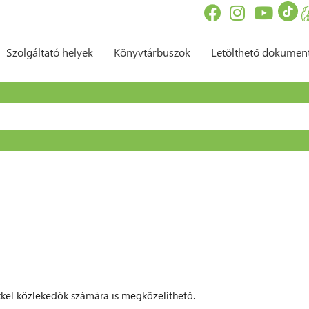
Szolgáltató helyek
Könyvtárbuszok
Letölthető dokume
sés űrlap
kkel közlekedők számára is megközelíthető.