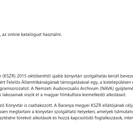
az online katalógust használni.
 (KSZR) 2015 októberétől újabb könyvtári szolgáltatás került beveze
rt Felelős Államtitkárságának támogatásával egy, a kistelepülésen é
programsorozatot. A Nemzeti Audiovizuális Archívum (NAVA) gyűjtemé
ek lakosainak viszik el a magyar filmkultúra kiemelkedő alkotásait.
 Könyvtár is csatlakozott. A Baranya megyei KSZR ellátójának célj
sen megtartani a könyvtári szolgáltató helyeken, amelyek túlmutat
esztésére törekvő alkotások és hozzá kapcsolódó foglalkozások, inte