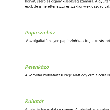
horvát, szerb és cigány kisebbség számára. A gyűjtem
épül, de ismeretterjesztő és szakkönyvek gazdag vála
Papírszínház
A szolgáltató helyen papírszínházas foglalkozás tar
Pelenkázó
A könyvtár nyitvatartási ideje alatt egy erre a célra
Ruhatár
A ruhatár használata ingyenes. A ruhatárban romlan