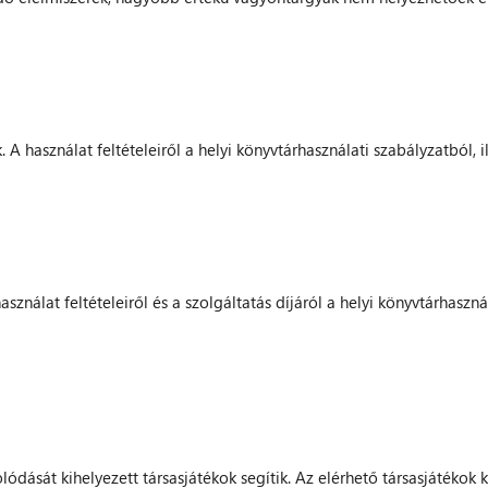
 A használat feltételeiről a helyi könyvtárhasználati szabályzatból, i
ználat feltételeiről és a szolgáltatás díjáról a helyi könyvtárhasznál
ódását kihelyezett társasjátékok segítik. Az elérhető társasjátékok 