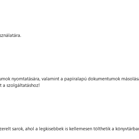
sználatára.
umok nyomtatására, valamint a papíralapú dokumentumok másolására.
t a szolgáltatáshoz!
relt sarok, ahol a legkisebbek is kellemesen tölthetik a könyvtárban