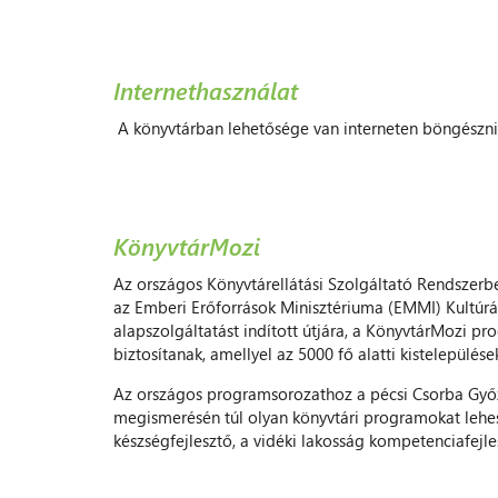
Internethasználat
A könyvtárban lehetősége van interneten böngészni, 
KönyvtárMozi
Az országos Könyvtárellátási Szolgáltató Rendszerbe
az Emberi Erőforrások Minisztériuma (EMMI) Kultúráé
alapszolgáltatást indított útjára, a KönyvtárMozi 
biztosítanak, amellyel az 5000 fő alatti kistelepülés
Az országos programsorozathoz a pécsi Csorba Győző
megismerésén túl olyan könyvtári programokat lehes
készségfejlesztő, a vidéki lakosság kompetenciafejl