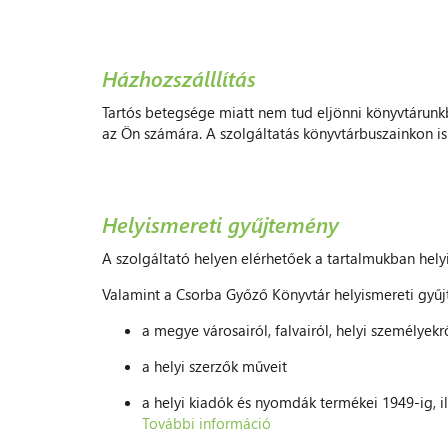
Házhozszálllítás
Tartós betegsége miatt nem tud eljönni könyvtárun
az Ön számára. A szolgáltatás könyvtárbuszainkon is 
Helyismereti gyűjtemény
A szolgáltató helyen elérhetőek a tartalmukban hel
Valamint a Csorba Győző Könyvtár helyismereti gy
a megye városairól, falvairól, helyi személyekr
a helyi szerzők műveit
a helyi kiadók és nyomdák termékei 1949-ig, il
További információ