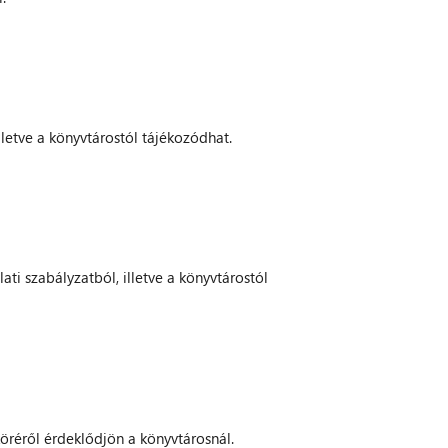
lletve a könyvtárostól tájékozódhat.
ati szabályzatból, illetve a könyvtárostól
köréről érdeklődjön a könyvtárosnál.