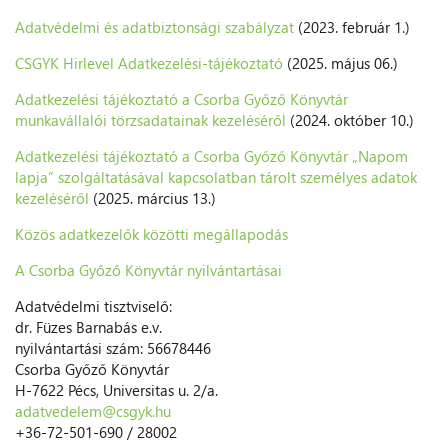
Adatvédelmi és adatbiztonsági szabályzat
(2023. február 1.)
CSGYK Hirlevel Adatkezelési-tájékoztató
(2025. május 06.)
Adatkezelési tájékoztató a Csorba Győző Könyvtár
munkavállalói törzsadatainak kezeléséről
(2024. október 10.)
Adatkezelési tájékoztató a Csorba Győző Könyvtár „Napom
lapja” szolgáltatásával kapcsolatban tárolt személyes adatok
kezeléséről
(2025. március 13.)
Közös adatkezelők közötti megállapodás
A Csorba Győző Könyvtár nyilvántartásai
Adatvédelmi tisztviselő:
dr. Füzes Barnabás e.v.
nyilvántartási szám: 56678446
Csorba Győző Könyvtár
H-7622 Pécs, Universitas u. 2/a.
adatvedelem@csgyk.hu
+36-72-501-690 / 28002