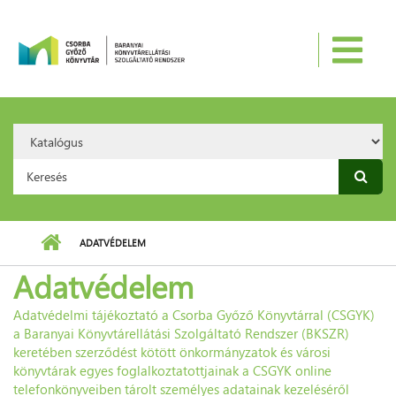
Ugrás a tartalomra
Search
Option:
Keresés űrlap
ADATVÉDELEM
Adatvédelem
Adatvédelmi tájékoztató a Csorba Győző Könyvtárral (CSGYK)
a Baranyai Könyvtárellátási Szolgáltató Rendszer (BKSZR)
keretében szerződést kötött önkormányzatok és városi
könyvtárak egyes foglalkoztatottjainak a CSGYK online
telefonkönyveiben tárolt személyes adatainak kezeléséről