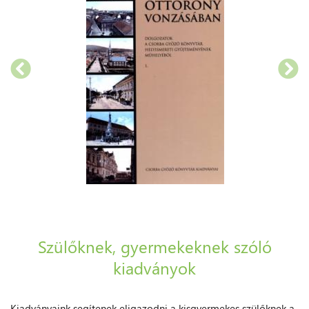
Szülőknek, gyermekeknek szóló
kiadványok
Kiadványaink segítenek eligazodni a kisgyermekes szülőknek a