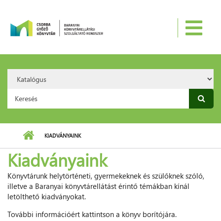
Ugrás a tartalomra
Search
Option:
Keresés űrlap
KIADVÁNYAINK
Kiadványaink
Könyvtárunk helytörténeti, gyermekeknek és szülőknek szóló,
illetve a Baranyai könyvtárellátást érintő témákban kínál
letölthető kiadványokat.
További információért kattintson a könyv borítójára.