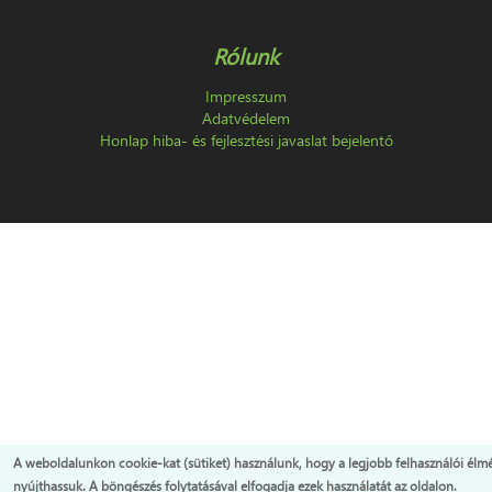
Rólunk
Impresszum
Adatvédelem
Honlap hiba- és fejlesztési javaslat bejelentő
A weboldalunkon cookie-kat (sütiket) használunk, hogy a legjobb felhasználói élm
nyújthassuk. A böngészés folytatásával elfogadja ezek használatát az oldalon.