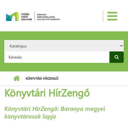
Ugrás a tartalomra
Search
Option:
Keresés űrlap
KÖNYVTÁRI HÍRZENGŐ
Könyvtári HírZengő
Könyvtári HírZengő:
Baranya megyei
könyvtárosok lapja