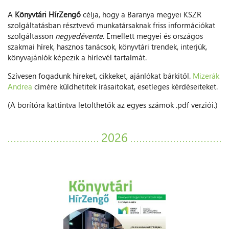
A
Könyvtári HírZengő
célja, hogy a Baranya megyei KSZR
szolgáltatásban résztvevő munkatársaknak friss információkat
szolgáltasson
negyedévente
. Emellett megyei és országos
szakmai hírek, hasznos tanácsok, könyvtári trendek, interjúk,
könyvajánlók képezik a hírlevél tartalmát.
Szívesen fogadunk híreket, cikkeket, ajánlókat bárkitől.
Mizerák
Andrea
címére küldhetitek írásaitokat, esetleges kérdéseiteket.
(A borítóra kattintva letölthetők az egyes számok .pdf verziói.)
2026