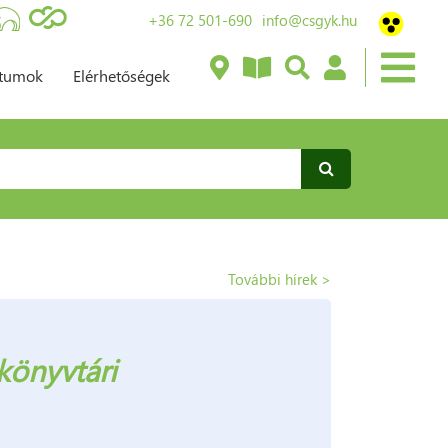
+36 72 501-690
info@csgyk.hu
ntumok
Elérhetőségek
További hírek >
 könyvtári