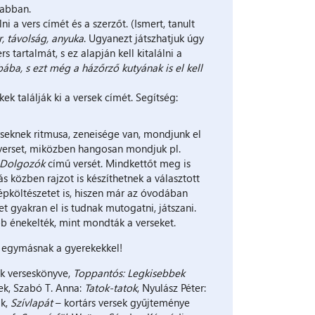
sabban.
ni a vers címét és a szerzőt. (Ismert, tanult
r, távolság, anyuka
. Ugyanezt játszhatjuk úgy
tartalmát, s ez alapján kell kitalálni a
bába, s ezt még a házőrző kutyának is el kell
ek találják ki a versek címét. Segítség:
seknek ritmusa, zeneisége van, mondjunk el
y verset, miközben hangosan mondjuk pl.
Dolgozók
című versét. Mindkettőt meg is
s közben rajzot is készíthetnek a választott
épköltészetet is, hiszen már az óvodában
 gyakran el is tudnak mutogatni, játszani.
bb énekelték, mint mondták a verseket.
l egymásnak a gyerekekkel!
k verseskönyve,
Toppantós: Legkisebbek
ek, Szabó T. Anna:
Tatok-tatok
, Nyulász Péter:
ák,
Szívlapát
– kortárs versek gyűjteménye