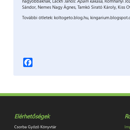
nagyobbaknak, Lackfi János:
Apám kakasa
, Romhányi Jó
Sándor, Nemes Nagy Ágnes, Tamkó Sirató Károly, Kiss Ot
További ötletek: koltogeto.blog.hu, kingarium.blogspo
Facebook
Elérhetőségek
R
Csorba Győző Könyvtár
Im