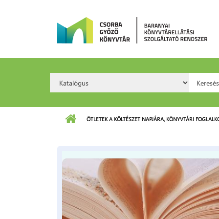
Ugrás a tartalomra
Search
Kere
Option:
ÖTLETEK A KÖLTÉSZET NAPJÁRA, KÖNYVTÁRI FOGLAL