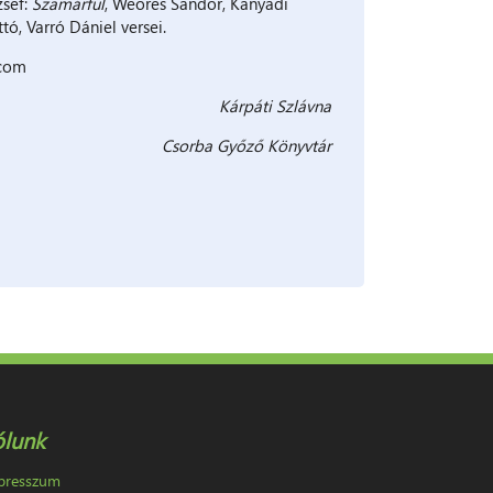
zsef:
Szamárfül
, Weöres Sándor, Kányádi
tó, Varró Dániel versei.
t.com
Kárpáti Szlávna
Csorba Győző Könyvtár
ólunk
presszum