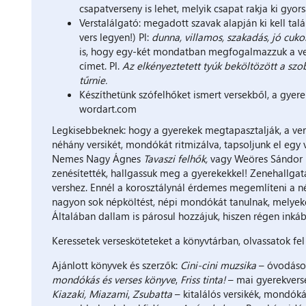
csapatverseny is lehet, melyik csapat rakja ki gyor
Verstalálgató: megadott szavak alapján ki kell talál
vers legyen!) Pl:
dunna, villamos, szakadás, jó cuko
is, hogy egy-két mondatban megfogalmazzuk a vers 
címet. Pl.
Az elkényeztetett tyúk beköltözött a szo
tűrnie.
Készíthetünk szófelhőket ismert versekből, a gyerek
wordart.com
Legkisebbeknek: hogy a gyerekek megtapasztalják, a ver
néhány versikét, mondókát ritmizálva, tapsoljunk el eg
Nemes Nagy Ágnes
Tavaszi felhők,
vagy Weöres Sándor
zenésítették, hallgassuk meg a gyerekekkel! Zenehallgatá
vershez. Ennél a korosztálynál érdemes megemlíteni a n
nagyon sok népköltést, népi mondókát tanulnak, melyeket
Általában dallam is párosul hozzájuk, hiszen régen inká
Keressetek versesköteteket a könyvtárban, olvassatok fe
Ajánlott könyvek és szerzők:
Cini-cini muzsika
– óvodáso
mondókás és verses könyve
,
Friss tinta!
– mai gyerekvers
Kiazaki, Miazami
,
Zsubatta
– kitalálós versikék, mondók