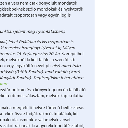
zen a vers nem csak bonyolult mondatok
legkisebbeknek szóló mondokák és nyelvtörők
eladatait csoportosan vagy egyénileg is
apunkban jelent meg nyomtatásban.)
l, lehet önállóan és kis csoportban is.
i meséket ír/regényt ír/verset ír; Milyen
március 15-én/augusztus 20-án.
Szerepelhet
k, melyekből ki kell találni a szerzőt stb.
ni egy-egy költő nevét pl.:
alsó mind trikó
ortásnő (Petőfi Sándor), rend variáló (Varró
 (Kányádi Sándor). Segítségünkre lehet ebben
agram
yvtár polcain és a könyvek gerincén található
meket érdemes választani, melyek kapcsolatba
nak a megfelelő helyre történő beillesztése.
rekek össze tudják rakni és kitalálják, kit
nak róla, ismerik-e valamelyik versét.
sszakot rakjanak ki a gyerekek betűtésztából;