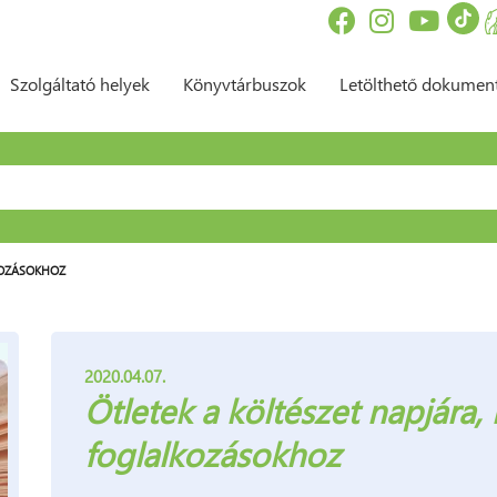
Szolgáltató helyek
Könyvtárbuszok
Letölthető dokume
sés űrlap
KOZÁSOKHOZ
2020.04.07.
Ötletek a költészet napjára,
foglalkozásokhoz