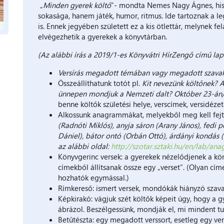
„
Minden gyerek költő
”- mondta Nemes Nagy Ágnes, his
sokasága, hanem játék, humor, ritmus. Ide tartoznak a 
is. Ennek jegyében született ez a kis ötlettár, melynek f
elvégezhetik a gyerekek a könyvtárban.
(Az alábbi írás a 2019/1-es Könyvátri HírZengő című l
Versírás megadott témában vagy megadott szavakka
Összeállíthatunk totót pl.
Kit nevezünk költőnek? Ak
ünnepen mondjuk a Nemzeti dalt? Október 23-án/
benne költők születési helye, verscímek, versidézete
Alkossunk anagrammákat, melyekből meg kell fejte
(Radnóti Miklós), anyja sáron (Arany János), fedi p
Dániel), bátor ontó (Orbán Ottó), árdányi kondás
az alábbi oldal:
http://szotar.sztaki.hu/en/lab/an
Könyvgerinc versek: a gyerekek nézelődjenek a kön
címekből állítsanak össze egy „verset”. (Olyan cí
hozhatók egymással.)
Rímkereső: ismert versek, mondókák hiányzó szavai
Képkirakó: vágjuk szét költők képeit úgy, hogy a gye
ábrázol. Beszélgessünk, mondják el, mi mindent tud
Betűtészta: egy megadott verssort, esetleg egy ver