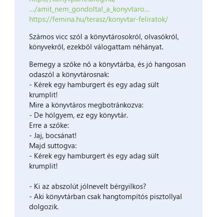
…/amit_nem_gondoltal_a_konyvtaro…
https://femina.hu/terasz/konyvtar-feliratok/
Számos vicc szól a könyvtárosokról, olvasókról,
könyvekről, ezekből válogattam néhányat.
Bemegy a szőke nő a könyvtárba, és jó hangosan
odaszól a könyvtárosnak:
- Kérek egy hamburgert és egy adag sült
krumplit!
Mire a könyvtáros megbotránkozva:
- De hölgyem, ez egy könyvtár.
Erre a szőke:
- Jaj, bocsánat!
Majd suttogva:
- Kérek egy hamburgert és egy adag sült
krumplit!
- Ki az abszolút jólnevelt bérgyilkos?
- Aki könyvtárban csak hangtompítós pisztollyal
dolgozik.