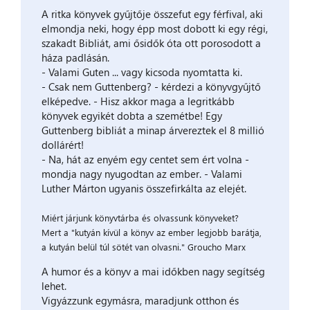
A ritka könyvek gyűjtője összefut egy férfival, aki
elmondja neki, hogy épp most dobott ki egy régi,
szakadt Bibliát, ami ősidők óta ott porosodott a
háza padlásán.
- Valami Guten ... vagy kicsoda nyomtatta ki.
- Csak nem Guttenberg? - kérdezi a könyvgyűjtő
elképedve. - Hisz akkor maga a legritkább
könyvek egyikét dobta a szemétbe! Egy
Guttenberg bibliát a minap árvereztek el 8 millió
dollárért!
- Na, hát az enyém egy centet sem ért volna -
mondja nagy nyugodtan az ember. - Valami
Luther Márton ugyanis összefirkálta az elejét.
Miért járjunk könyvtárba és olvassunk könyveket?
Mert a "kutyán kívül a könyv az ember legjobb barátja,
a kutyán belül túl sötét van olvasni." Groucho Marx
A humor és a könyv a mai időkben nagy segítség
lehet.
Vigyázzunk egymásra, maradjunk otthon és