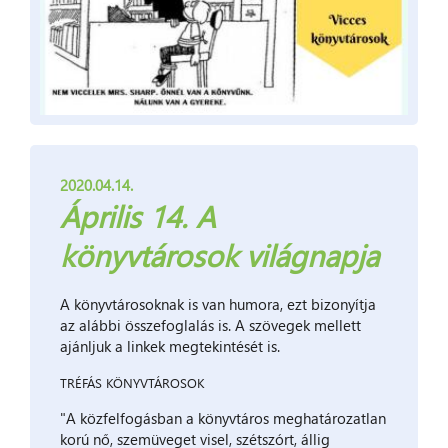
2020.04.14.
Április 14. A
könyvtárosok világnapja
A könyvtárosoknak is van humora, ezt bizonyítja
az alábbi összefoglalás is. A szövegek mellett
ajánljuk a linkek megtekintését is.
TRÉFÁS KÖNYVTÁROSOK
"A közfelfogásban a könyvtáros meghatározatlan
korú nő, szemüveget visel, szétszórt, állig