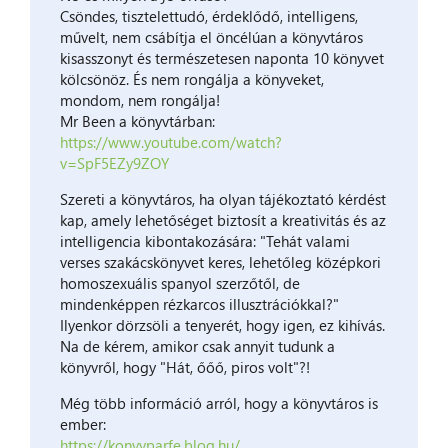
Csöndes, tisztelettudó, érdeklődő, intelligens,
művelt, nem csábítja el öncélúan a könyvtáros
kisasszonyt és természetesen naponta 10 könyvet
kölcsönöz. És nem rongálja a könyveket,
mondom, nem rongálja!
Mr Been a könyvtárban:
https://www.youtube.com/watch?
v=SpF5EZy9ZOY
Szereti a könyvtáros, ha olyan tájékoztató kérdést
kap, amely lehetőséget biztosít a kreativitás és az
intelligencia kibontakozására: "Tehát valami
verses szakácskönyvet keres, lehetőleg középkori
homoszexuális spanyol szerzőtől, de
mindenképpen rézkarcos illusztrációkkal?"
Ilyenkor dörzsöli a tenyerét, hogy igen, ez kihívás.
Na de kérem, amikor csak annyit tudunk a
könyvről, hogy "Hát, őőő, piros volt"?!
Még több információ arról, hogy a könyvtáros is
ember:
https://konyvparfe.blog.hu/