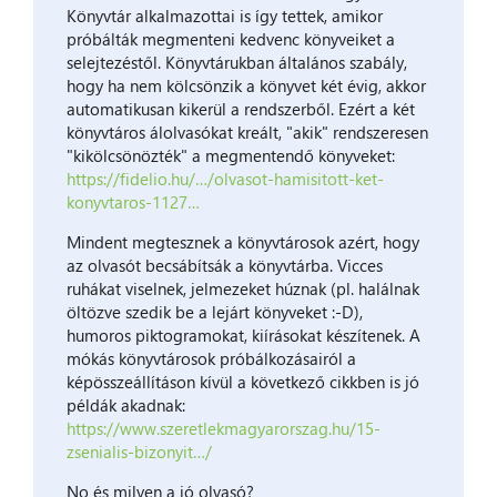
Könyvtár alkalmazottai is így tettek, amikor
próbálták megmenteni kedvenc könyveiket a
selejtezéstől. Könyvtárukban általános szabály,
hogy ha nem kölcsönzik a könyvet két évig, akkor
automatikusan kikerül a rendszerből. Ezért a két
könyvtáros álolvasókat kreált, "akik" rendszeresen
"kikölcsönözték" a megmentendő könyveket:
https://fidelio.hu/…/olvasot-hamisitott-ket-
konyvtaros-1127…
Mindent megtesznek a könyvtárosok azért, hogy
az olvasót becsábítsák a könyvtárba. Vicces
ruhákat viselnek, jelmezeket húznak (pl. halálnak
öltözve szedik be a lejárt könyveket :-D),
humoros piktogramokat, kiírásokat készítenek. A
mókás könyvtárosok próbálkozásairól a
képösszeállításon kívül a következő cikkben is jó
példák akadnak:
https://www.szeretlekmagyarorszag.hu/15-
zsenialis-bizonyit…/
No és milyen a jó olvasó?