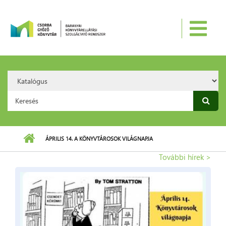
Ugrás a tartalomra
Search
Option:
Keresés űrlap
ÁPRILIS 14. A KÖNYVTÁROSOK VILÁGNAPJA
További hírek >