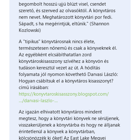
begombolt hosszú ujjú blúzt visel, csendet
szerető, és szenved az olvasóktól. A könyvtáros
nem nevet. Meghatározott könyvtári por fedi.
Sápadt, s ha megérintjük, eltűnik." (Shannon
Kozlowski)
A "tipikus" könyvtárosnak nincs élete,
természetesen nőnemű és csak a könyveknek él.
Az egyébként elcsábíthatatlan zord
könyvtároskisasszony szívéhez a könyvön és
tudáson keresztül vezet az út. A hódítás
folyamata jól nyomon követhető Darvasi László:
Hogyan csábítsuk el a könyvtáros kisasszonyt?
című írásában:
https://konyvtaroskisasszony.blogspot.com/
…/darvasi-laszlo-…
Az igazán elhivatott könyvtáros mindent
megtesz, hogy a könyvtári könyvek ne sérüljenek,
visszakerüljenek a könyvtárba és hogy ne álljanak
érintetlenül a könyvek a könyvtárban,
kölcsönözzék ki őket! Az East Lake Megyei