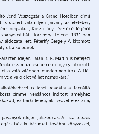
ejtő Jenő Vesztegzár a Grand Hotelben című
is utolért valamilyen járvány az életében,
ére megvakult, Kosztolányi Dezsőné férjéről
spanyolnáthát. Kazinczy Ferenc 1831-ben
y áldozata lett. Péterffy Gergely A kitömött
yról, a koleráról.
arantén idején. Talán R. R. Martin is befejezi
exikói száműzetésében erről így nyilatkozott:
int a való világban, minden nap írok. A Hét
mivé a való élet válhat nemsokára.”
lkotókedvvel is lehet reagálni a fennálló
nkoszt címmel versláncot indított, amelyhez
akozott, és bárki teheti, aki kedvet érez arra,
járványok idején játszódnak. A lista tetszés
egészítsék ki írásunkat további könyvekkel,