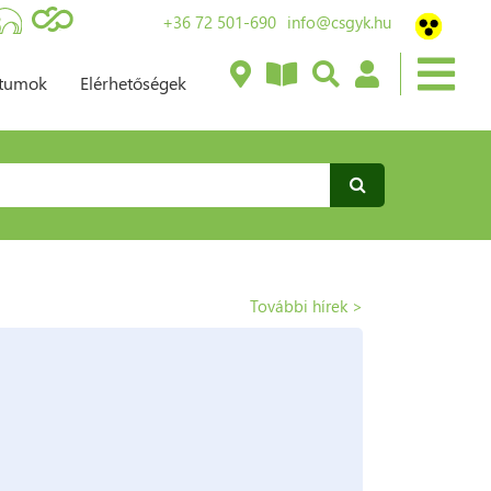
+36 72 501-690
info@csgyk.hu
ntumok
Elérhetőségek
További hírek >