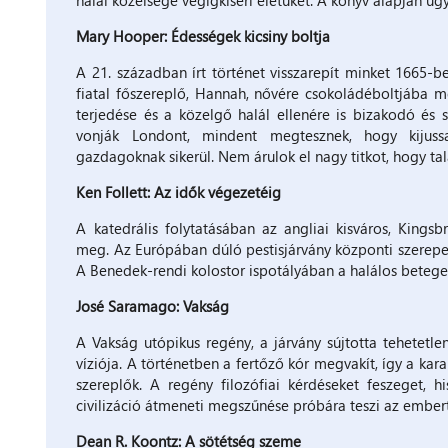
halál közelsége végigkíséri életüket. A könyv alapján ugy
Mary Hooper: Édességek kicsiny boltja
A 21. században írt történet visszarepít minket 1665-be
fiatal főszereplő, Hannah, nővére csokoládéboltjába m
terjedése és a közelgő halál ellenére is bizakodó és 
vonják Londont, mindent megtesznek, hogy kijuss
gazdagoknak sikerül. Nem árulok el nagy titkot, hogy ta
Ken Follett: Az idők végezetéig
A katedrális folytatásában az angliai kisváros, Kings
meg. Az Európában dúló pestisjárvány központi szerepe
A Benedek-rendi kolostor ispotályában a halálos betege
José Saramago: Vakság
A Vakság utópikus regény, a járvány sújtotta tehetetl
víziója. A történetben a fertőző kór megvakít, így a ka
szereplők. A regény filozófiai kérdéseket feszeget, h
civilizáció átmeneti megszűnése próbára teszi az embert
Dean R. Koontz: A sötétség szeme