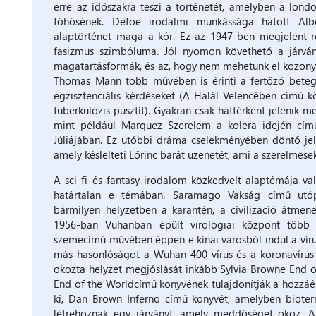
erre az időszakra teszi a történetét, amelyben a lond
főhősének. Defoe irodalmi munkássága hatott Al
alaptörténet maga a kór. Ez az 1947-ben megjelent r
fasizmus szimbóluma. Jól nyomon követhető a járván
magatartásformák, és az, hogy nem mehetünk el közönyö
Thomas Mann több művében is érinti a fertőző betegs
egzisztenciális kérdéseket (A Halál Velencében című 
tuberkulózis pusztít). Gyakran csak háttérként jelenik
mint például Marquez Szerelem a kolera idején cí
Júliájában. Ez utóbbi dráma cselekményében döntő jel
amely késlelteti Lőrinc barát üzenetét, ami a szerelmese
A sci-fi és fantasy irodalom közkedvelt alaptémája val
határtalan e témában. Saramago Vakság című utópiá
bármilyen helyzetben a karantén, a civilizáció átme
1956-ban Vuhanban épült virológiai központ több s
szemecímű művében éppen e kínai városból indul a vírus
más hasonlóságot a Wuhan-400 vírus és a koronavírus k
okozta helyzet megjóslását inkább Sylvia Browne End o
End of the Worldcímű könyvének tulajdonítják a hozzáér
ki, Dan Brown Inferno című könyvét, amelyben bioter
létrehoznak egy járványt, amely meddőséget okoz. A