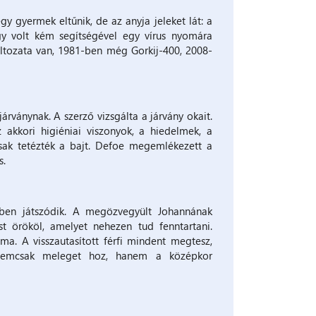
y gyermek eltűnik, de az anyja jeleket lát: a
gy volt kém segítségével egy vírus nyomára
ltozata van, 1981-ben még Gorkij-400, 2008-
árványnak. A szerző vizsgálta a járvány okait.
 akkori higiéniai viszonyok, a hiedelmek, a
sak tetézték a bajt. Defoe megemlékezett a
s.
ben játszódik. A megözvegyült Johannának
t örököl, amelyet nehezen tud fenntartani.
ma. A visszautasított férfi mindent megtesz,
nemcsak meleget hoz, hanem a középkor