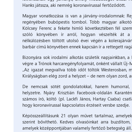
Hanks játssza, aki nemrég koronavírussal fertőződött.
Magyar vonatkozása is van a járvány-irodalomnak: R
regényében bubópestis tombol. Több magyar alkotót 
Kölcsey Ferenc a fekete himlő következtében fél szem
szóló könyvében ír arról, hogyan vészelték át a 
nélkülözésben töltött utolsó évei végén a kolerajárván
barbár című könyvében ennek kapcsán ír a rettegett ragál
Bizonyára sok irodalmi alkotás születik napjainkban, a k
végre a Trónok harcaregényfolyamát, önként vállalt Új-M
„Az igazat megvallva több időt töltök Westerosban, m
Királyságban elég zord a helyzet – de nem olyan zord, a
De nemcsak sötét gondolatokkal, hanem humorral, a
helyzetre. Nyáry Krisztián Facebook-oldalán Karanté
számos író, költő (pl. Lackfi János, Hartay Csaba) csatl
hogy koronavírussal kapcsolatos érzéseit versbe szedje.
Képösszeállításunk 21 olyan művet tartalmaz, amelyek 
szerint bővíthető. Kedves olvasóinkat arra buzdítom, 
amelyek középpontjában valamely fertőző betegség áll.