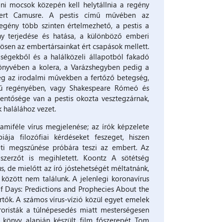
oni mocsok közepén kell helytállnia a regény
bert Camusre. A pestis című művében az
egény több szinten értelmezhető, a pestis a
y terjedése és hatása, a különböző emberi
sen az embertársainkat ért csapások mellett.
égekből és a halálközeli állapotból fakadó
könyvében a kolera, a Varázshegyben pedig a
 meg az irodalmi művekben a fertőző betegség,
mű regényében, vagy Shakespeare Rómeó és
entősége van a pestis okozta vesztegzárnak,
k halálához vezet.
amiféle vírus megjelenése; az írók képzelete
ja filozófiai kérdéseket feszeget, hiszen
neti megszűnése próbára teszi az embert. Az
zerzőt is megihletett. Koontz A sötétség
, de mielőtt az író jóstehetségét méltatnánk,
özött nem találunk. A jelenlegi koronavírus
f Days: Predictions and Prophecies About the
tők. A számos vírus-vízió közül egyet emelek
roristák a túlnépesedés miatt mesterségesen
 könyv alapján készült film főszerepét Tom