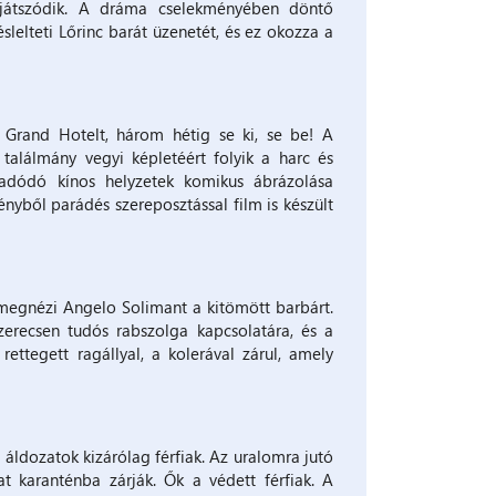
n játszódik. A dráma cselekményében döntő
slelteti Lőrinc barát üzenetét, és ez okozza a
a Grand Hotelt, három hétig se ki, se be! A
találmány vegyi képletéért folyik a harc és
dódó kínos helyzetek komikus ábrázolása
nyből parádés szereposztással film is készült
egnézi Angelo Solimant a kitömött barbárt.
zerecsen tudós rabszolga kapcsolatára, és a
rettegett ragállyal, a kolerával zárul, amely
 áldozatok kizárólag férfiak. Az uralomra jutó
t karanténba zárják. Ők a védett férfiak. A