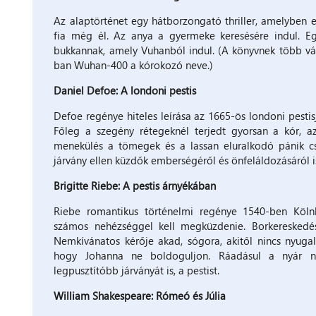
Az alaptörténet egy hátborzongató thriller, amelyben eg
fia még él. Az anya a gyermeke keresésére indul. E
bukkannak, amely Vuhanból indul. (A könyvnek több vá
ban Wuhan-400 a kórokozó neve.)
Daniel Defoe: A londoni pestis
Defoe regénye hiteles leírása az 1665-ös londoni pestisj
Főleg a szegény rétegeknél terjedt gyorsan a kór, az
menekülés a tömegek és a lassan eluralkodó pánik c
járvány ellen küzdők emberségéről és önfeláldozásáról i
Brigitte Riebe: A pestis árnyékában
Riebe romantikus történelmi regénye 1540-ben Köln
számos nehézséggel kell megküzdenie. Borkereskedés
Nemkívánatos kérője akad, sógora, akitől nincs nyugal
hogy Johanna ne boldoguljon. Ráadásul a nyár 
legpusztítóbb járványát is, a pestist.
William Shakespeare: Rómeó és Júlia