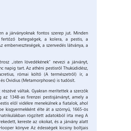
en a járványoknak fontos szerep jut. Minden
rtőző betegségek, a kolera, a pestis, a
 Az emberveszteségek, a szenvedés látványa, a
osz „isten lövedékének” nevezi a járványt,
 napig tart. Az athéni pestisről Thuküdidész,
retius, római költő (A természetről) ír, a
 és Ovidius (Metamorphoses) is tudósít.
 részévé váltak. Gyakran merítettek a szerzők
 az 1348-as firenzei pestisjárványt, amely a
tis elől vidékre menekülnek a fiatalok, ahol
oe kisgyermekként élte át a szörnyű, 1665-ös
 matrikulákban rögzített adatokból írta meg A
kedett, kereste az okokat, és a járvány alatt
 Hooper könyve Az édességek kicsiny boltjais