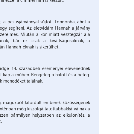
anezzel a címmel film is készült.
, a pestisjárvánnyal sújtott Londonba, ahol a
egy segíteni. Az életvidám Hannah a járvány
szerelmes. Miután a kór miatt vesztegzár alá
anak, bár ez csak a kiváltságosoknak, a
lán Hannah-éknak is sikerülhet…
bridge 14. századbeli eseményei elevenednek
t kap a műben. Rengeteg a halott és a beteg.
k menedéket találnak.
en, magukból kifordult emberek közösségének
ranténban még kiszolgáltatottabbakká válnak a
iszen bármilyen helyzetben az elkülönítés, a
.