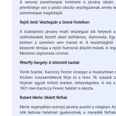
A veronai szerelmespár története is járvány idejé
jelentősége van a pestis okozta vesztegzárnak, amely ké
szerelmespár tragédiáját.
Rejtő Jenő: Vesztegzár a Grand Hotelben
A bubópestis járvány miatt vesztegzár alá helyezik 
szállodalakók között akad szélhámos, diplomata. Egy 
közben a szerelem sem marad el. A bezártságból a
központi témája a rejtői humorral átszőtt műnek. A regé
Meztelen diplomata címmel.
Péterffy Gergely: A kitömött barbár
Török Sophie, Kazinczy Ferenc özvegye a múzeumban m
Közben visszaemlékezik férje és a híres 18. századi s
férjével együtt töltött éveikre, nehézségeikre. A mű a 
1831-ben Kazinczy Ferenc halálát is okozta.
Robert Merle: Védett férfiak
Merle regényében szörnyű járvány pusztít a világban. Az
nők katonai hatalmat gyakorolnak, a maradék férfiaka