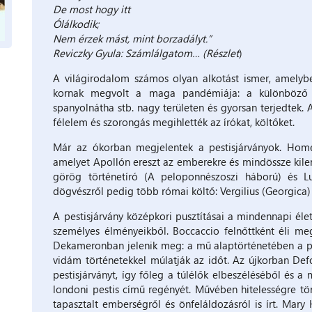
De most hogy itt
Ólálkodik;
Nem érzek mást, mint borzadályt.”
Reviczky Gyula: Számlálgatom… (Részlet
)
A világirodalom számos olyan alkotást ismer, amelyb
kornak megvolt a maga pandémiája: a különböző fe
spanyolnátha stb. nagy területen és gyorsan terjedtek.
félelem és szorongás megihlették az írókat, költőket.
Már az ókorban megjelentek a pestisjárványok. Homér
amelyet Apollón ereszt az emberekre és mindössze kilenc
görög történetíró (A peloponnészoszi háború) és Luc
dögvészről pedig több római költő: Vergilius (Georgica)
A pestisjárvány középkori pusztításai a mindennapi élet
személyes élményeikből. Boccaccio felnőttként éli meg
Dekameronban jelenik meg: a mű alaptörténetében a pes
vidám történetekkel múlatják az időt. Az újkorban Def
pestisjárványt, így főleg a túlélők elbeszéléséből és a
londoni pestis című regényét. Művében hitelességre töre
tapasztalt emberségről és önfeláldozásról is írt. Mary