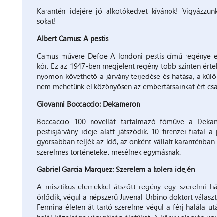
Karantén idejére jó alkotókedvet kívánok! Vigyázzu
sokat!
Albert Camus: A pestis
Camus művére Defoe A londoni pestis című regénye er
kór. Ez az 1947-ben megjelent regény több szinten érte
nyomon követhető a járvány terjedése és hatása, a kül
nem mehetünk el közönyösen az embertársainkat ért csa
Giovanni Boccaccio: Dekameron
Boccaccio 100 novellát tartalmazó főműve a Dekam
pestisjárvány ideje alatt játszódik. 10 firenzei fiatal 
gyorsabban teljék az idő, az önként vállalt karanténban 
szerelmes történeteket mesélnek egymásnak.
Gabriel Garcia Marquez: Szerelem a kolera idején
A misztikus elemekkel átszőtt regény egy szerelmi há
őrlődik, végül a népszerű Juvenal Urbino doktort választ
Fermina életen át tartó szerelme végül a férj halála ut