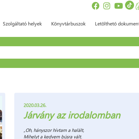
Szolgáltató helyek
Könyvtárbuszok
Letölthető dokume
sés űrlap
2020.03.26.
Járvány az irodalomban
„Oh, hányszor hívtam a halált,
Mihelyt a kedvem búsra vált.