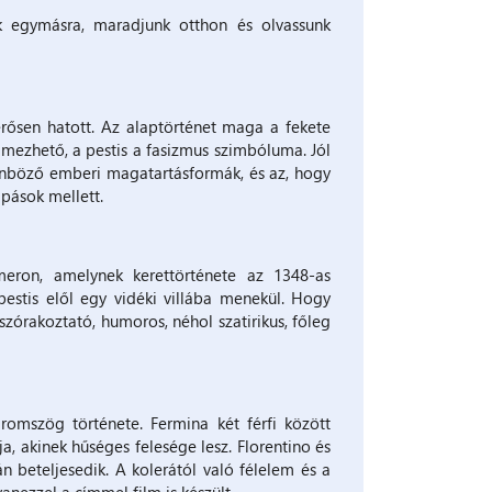
nk egymásra, maradjunk otthon és olvassunk
ősen hatott. Az alaptörténet maga a fekete
lmezhető, a pestis a fasizmus szimbóluma. Jól
önböző emberi magatartásformák, és az, hogy
pások mellett.
eron, amelynek kerettörténete az 1348-as
a pestis elől egy vidéki villába menekül. Hogy
szórakoztató, humoros, néhol szatirikus, főleg
romszög története. Fermina két férfi között
ja, akinek hűséges felesége lesz. Florentino és
án beteljesedik. A kolerától való félelem és a