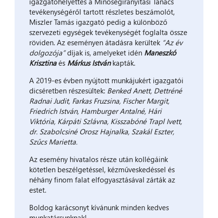
igazgatóhelyettes a Minőségirányítási Tanács
tevékenységéről tartott részletes beszámolót,
Miszler Tamás igazgató pedig a különböző
szervezeti egységek tevékenységét foglalta össze
röviden. Az eseményen átadásra kerültek
“Az év
dolgozója”
díjak is, amelyeket idén
Maneszkó
Krisztina
és
Márkus István
kapták.
A 2019-es évben nyújtott munkájukért igazgatói
dicséretben részesültek:
Benked Anett, Dettréné
Radnai Judit, Farkas Fruzsina, Fischer Margit,
Friedrich István, Hamburger Antalné, Hári
Viktória, Kárpáti Szlávna, Kisszabóné Trapl Ivett,
dr. Szabolcsiné Orosz Hajnalka, Szakál Eszter,
Szűcs Marietta.
Az esemény hivatalos része után kollégáink
kötetlen beszélgetéssel, kézműveskedéssel és
néhány finom falat elfogyasztásával zárták az
estet.
Boldog karácsonyt kívánunk minden kedves
munkatársunknak!