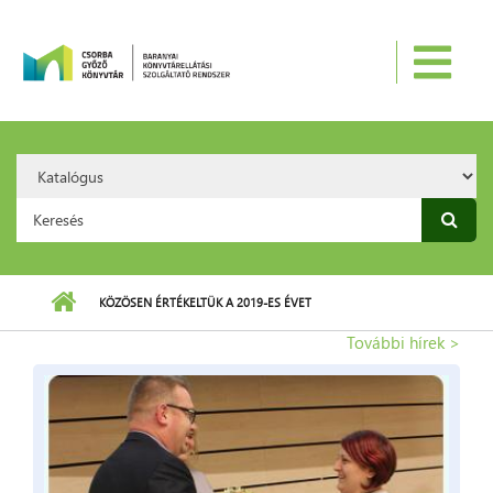
Ugrás a tartalomra
Search
Option:
Keresés űrlap
KÖZÖSEN ÉRTÉKELTÜK A 2019-ES ÉVET
További hírek >