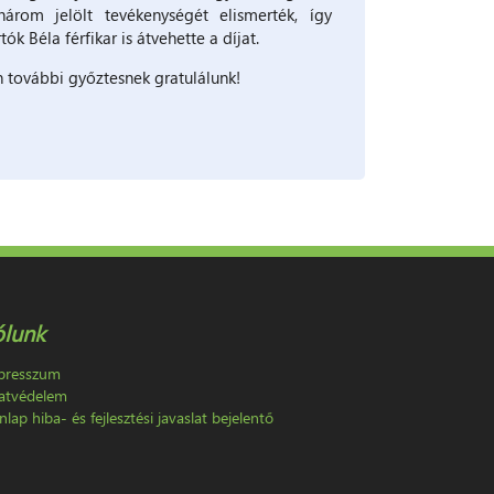
árom jelölt tevékenységét elismerték, így
k Béla férfikar is átvehette a díjat.
 további győztesnek gratulálunk!
ólunk
presszum
atvédelem
lap hiba- és fejlesztési javaslat bejelentő