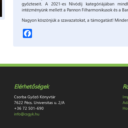
győzteseit. A 2021-es Nívódíj kategóriájában mindh
intézményünk mellett a Pannon Filharmonikusok és a Bartó
Nagyon köszönjük a szavazatokat, a támogatást! Minden
Facebook
Elérhetőségek
R
Csorba Győző Könyvtár
Im
7622 Pécs, Universitas u. 2/A
Ad
+36 72 501-690
Hon
info@csgyk.hu