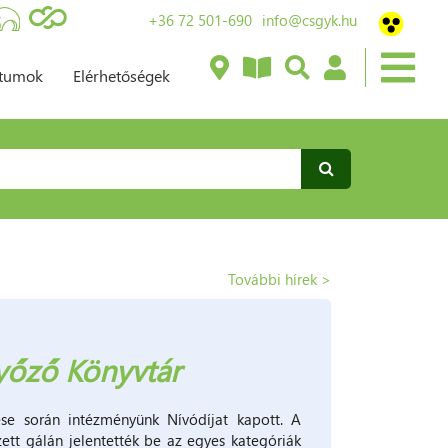
+36 72 501-690
info@csgyk.hu
ntumok
Elérhetőségek
További hírek >
Győző Könyvtár
e során intézményünk Nívódíjat kapott. A
tt gálán jelentették be az egyes kategóriák