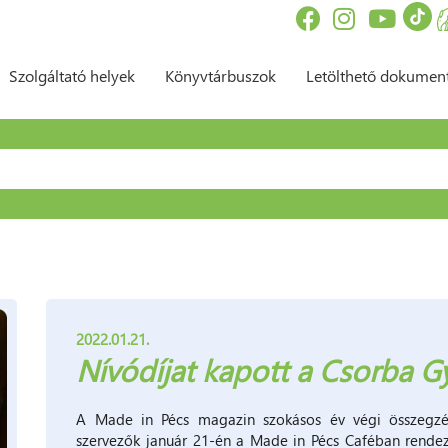
Szolgáltató helyek
Könyvtárbuszok
Letölthető dokume
sés űrlap
2022.01.21.
Nívódíjat kapott a Csorba 
A Made in Pécs magazin szokásos év végi összegzés
szervezők január 21-én a Made in Pécs Caféban rendeze