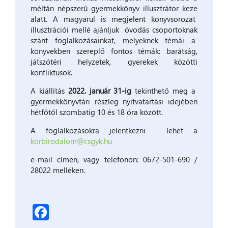
méltán népszerű gyermekkönyv illusztrátor keze
alatt. A magyarul is megjelent könyvsorozat
illusztrációi mellé ajánljuk óvodás csoportoknak
szánt foglalkozásainkat, melyeknek témái a
könyvekben szereplő fontos témák: barátság,
játszótéri helyzetek, gyerekek közötti
konfliktusok.
A kiállítás
2022. január 31-ig
tekinthető meg a
gyermekkönyvtári részleg nyitvatartási idejében
hétfőtől szombatig 10 és 18 óra között.
A foglalkozásokra jelentkezni lehet a
korbirodalom@csgyk.hu
e-mail címen, vagy telefonon: 0672-501-690 /
28022 melléken.
Facebook