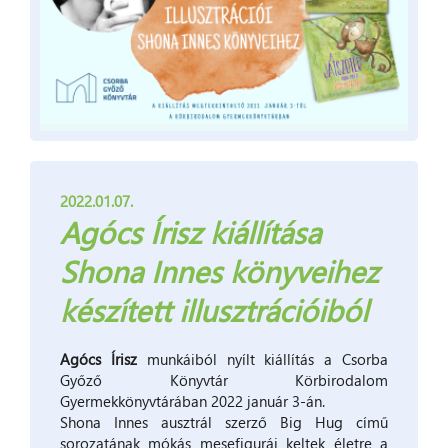
2022.01.07.
Agócs Írisz kiállítása
Shona Innes könyveihez
készített illusztrációiból
Agócs Írisz
munkáiból nyílt kiállítás a Csorba
Győző Könyvtár Körbirodalom
Gyermekkönyvtárában 2022 január 3-án.
Shona Innes ausztrál szerző Big Hug című
sorozatának mókás mesefigurái keltek életre a