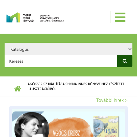
Ugrás a tartalomra
Search
Option:
Keresés űrlap
AGÓCS ÍRISZ KIÁLLÍTÁSA SHONA INNES KÖNYVEIHEZ KÉSZÍTETT
ILLUSZTRÁCIÓIBÓL
További hírek >