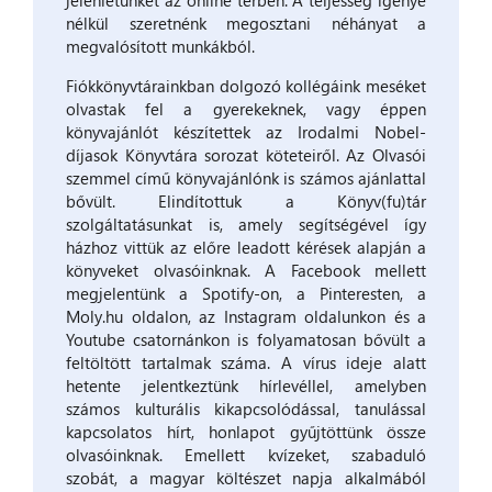
jelenlétünket az online térben. A teljesség igénye
nélkül szeretnénk megosztani néhányat a
megvalósított munkákból.
Fiókkönyvtárainkban dolgozó kollégáink meséket
olvastak fel a gyerekeknek, vagy éppen
könyvajánlót készítettek az Irodalmi Nobel-
díjasok Könyvtára sorozat köteteiről. Az Olvasói
szemmel című könyvajánlónk is számos ajánlattal
bővült. Elindítottuk a Könyv(fu)tár
szolgáltatásunkat is, amely segítségével így
házhoz vittük az előre leadott kérések alapján a
könyveket olvasóinknak. A Facebook mellett
megjelentünk a Spotify-on, a Pinteresten, a
Moly.hu oldalon, az Instagram oldalunkon és a
Youtube csatornánkon is folyamatosan bővült a
feltöltött tartalmak száma. A vírus ideje alatt
hetente jelentkeztünk hírlevéllel, amelyben
számos kulturális kikapcsolódással, tanulással
kapcsolatos hírt, honlapot gyűjtöttünk össze
olvasóinknak. Emellett kvízeket, szabaduló
szobát, a magyar költészet napja alkalmából