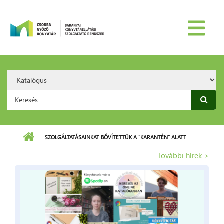
Ugrás a tartalomra
Search
Option:
Keresés űrlap
SZOLGÁLTATÁSAINKAT BŐVÍTETTÜK A "KARANTÉN" ALATT
További hírek >