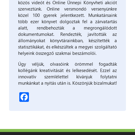
közös videót és Online Ünnepi Könyvheti akciót
szerveztünk. Online versmondó versenyünkre
közel 100 gyerek jelentkezett. Munkatársaink
több ezer könyvet dolgoztak fel a zárvatartás
alatt, rendbehozták a megrongálódott
dokumentumokat. Rendezték, javították az
állományokat könyvtárainkban, készítették a
statisztikákat, és elkészültek a megyei szolgáltató
helyeink összegző szakmai beszámolói.
Úgy véljük, olvasóink örömmel fogadták
kollégánk kreativitását és lelkesedését. Ezzel az
innovatív szemlélettel kívánjuk folytatni
munkánkat a nyitás után is. Köszönjük bizalmukat!
Facebook