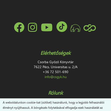
Elérhetőségek
Csorba Győző Könyvtár
7622 Pécs, Universitas u. 2/A
+36 72 501-690
info@csgyk.hu
Rólunk
Impresszum
A weboldalunkon cookie-kat (sütiket) használunk, hogy a legjobb felhasználói
Adatvédelem
élményt nyújthassuk. A böngészés folytatásával elfogadja ezek használatát az