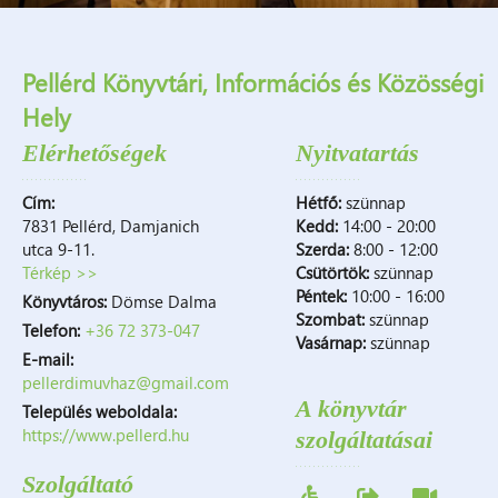
Pellérd Könyvtári, Információs és Közösségi
Hely
Elérhetőségek
Nyitvatartás
Cím:
Hétfő:
szünnap
7831 Pellérd, Damjanich
Kedd:
14:00 - 20:00
utca 9-11.
Szerda:
8:00 - 12:00
Térkép >>
Csütörtök:
szünnap
Péntek:
10:00 - 16:00
Könyvtáros:
Dömse Dalma
Szombat:
szünnap
Telefon:
+36 72 373-047
Vasárnap:
szünnap
E-mail:
pellerdimuvhaz@gmail.com
A könyvtár
Település weboldala:
https://www.pellerd.hu
szolgáltatásai
Szolgáltató