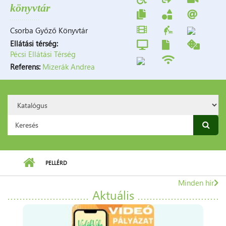
könyvtár
Csorba Győző Könyvtár
Ellátási térség:
Pécsi Ellátási Térség
Referens:
Mizerák Andrea
Search
Option:
Keresés űrlap
PELLÉRD
7831
Pellérd,
Minden hír
Damjanich
Aktuális
utca
9-
11.