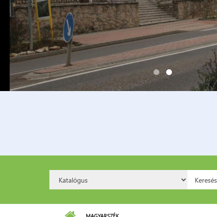
Search
Kere
Option:
MAGYARSZÉK