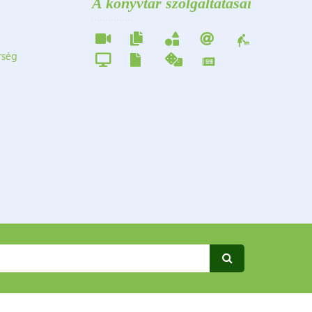
A könyvtár szolgáltatásai
érség