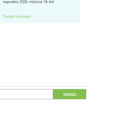
napunkra 2026. március 18-án!
jelent Ö
mindenn
Tovább olvasom
Tovább 