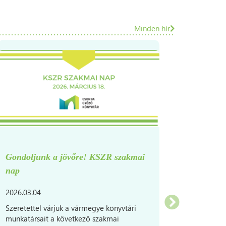
Minden hír
Gondoljunk a jövőre! KSZR szakmai
Ossza m
nap
történet
2026.03.04
2026.03.
Szeretettel várjuk a vármegye könyvtári
Kérjük, 
munkatársait a következő szakmai
a könyvt