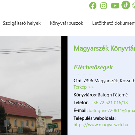
Szolgáltató helyek
Könyvtárbuszok
Letölthető dokume
Magyarszék Könyvtári
Elérhetőségek
Cím:
7396 Magyarszék, Kossuth
Térkép >>
Könyvtáros:
Balogh Péterné
Telefon:
+36 72 521 016/18
E-mail:
baloghne720611@gma
Település weboldala:
https://www.magyarszek.hu