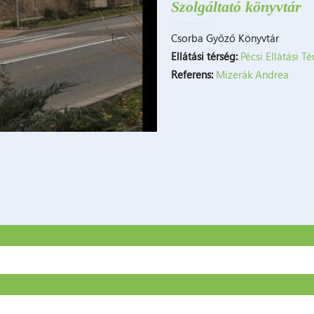
Szolgáltató könyvtár
Csorba Győző Könyvtár
Ellátási térség:
Pécsi Ellátási T
Referens:
Mizerák Andrea
sés űrlap