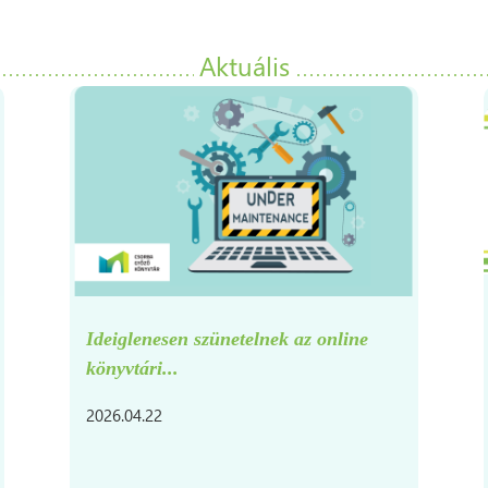
Aktuális
7396
Magyarszék,
Kossuth
utca
51.
Ideiglenesen szünetelnek az online
könyvtári...
2026.04.22