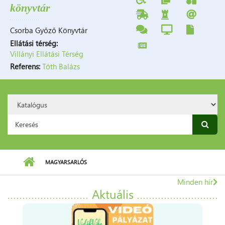
könyvtár
Csorba Győző Könyvtár
Ellátási térség:
Villányi Ellátási Térség
Referens:
Tóth Balázs
Search
Option:
Keresés űrlap
MAGYARSARLÓS
7761
Magyarsarlós,
Minden hír
Petőfi
Aktuális
Sándor
utca
74.