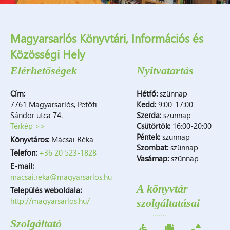
Magyarsarlós Könyvtári, Információs és
Közösségi Hely
Elérhetőségek
Nyitvatartás
Cím:
Hétfő:
szünnap
7761 Magyarsarlós, Petőfi
Kedd:
9:00-17:00
Sándor utca 74.
Szerda:
szünnap
Térkép >>
Csütörtök:
16:00-20:00
Péntek:
szünnap
Könyvtáros:
Mácsai Réka
Szombat:
szünnap
Telefon:
+36 20 523-1828
Vasárnap:
szünnap
E-mail:
macsai.reka@magyarsarlos.hu
A könyvtár
Település weboldala:
http://magyarsarlos.hu/
szolgáltatásai
Szolgáltató