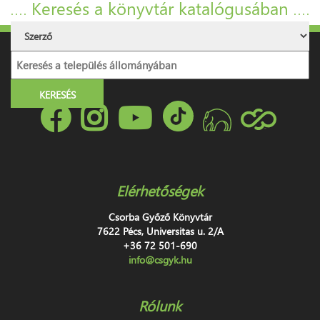
Keresés a könyvtár katalógusában
Elérhetőségek
Csorba Győző Könyvtár
7622 Pécs, Universitas u. 2/A
+36 72 501-690
info@csgyk.hu
Rólunk