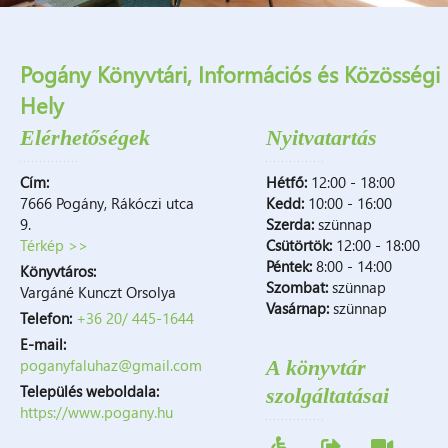
Pogány Könyvtári, Információs és Közösségi
Hely
Elérhetőségek
Nyitvatartás
Cím:
Hétfő:
12:00 - 18:00
7666 Pogány, Rákóczi utca
Kedd:
10:00 - 16:00
9.
Szerda:
szünnap
Térkép >>
Csütörtök:
12:00 - 18:00
Péntek:
8:00 - 14:00
Könyvtáros:
Szombat:
szünnap
Vargáné Kunczt Orsolya
Vasárnap:
szünnap
Telefon:
+36 20/ 445-1644
E-mail:
poganyfaluhaz@gmail.com
A könyvtár
Település weboldala:
szolgáltatásai
https://www.pogany.hu