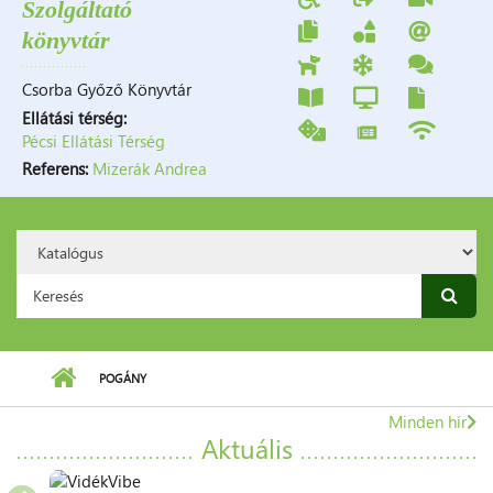
Szolgáltató
könyvtár
Csorba Győző Könyvtár
Ellátási térség:
Pécsi Ellátási Térség
Referens:
Mizerák Andrea
Search
Option:
Keresés űrlap
7666
Pogány,
POGÁNY
Rákóczi
utca
Minden hír
9.
Aktuális