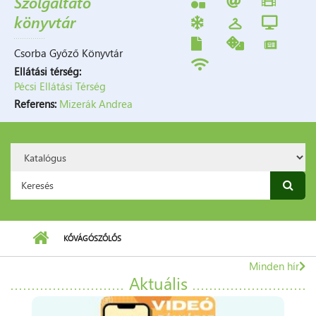
Szolgáltató
könyvtár
Csorba Győző Könyvtár
Ellátási térség:
Pécsi Ellátási Térség
Referens:
Mizerák Andrea
Search
Option:
Keresés űrlap
KŐVÁGÓSZŐLŐS
Minden hír
Aktuális
7673
Kővágószőlős,
Rákóczi