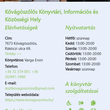
Kővágószőlős Könyvtári, Információs és
Közösségi Hely
Elérhetőségek
Nyitvatartás
Cím:
Hétfő:
szünnap
7673 Kővágószőlős,
Kedd:
13:00-20:00
Rákóczi utca 69.
Szerda:
13:00-20:00
Térkép >>
Csütörtök:
13:00-20:00
Péntek:
13:00-20:00
Könyvtáros:
Varga Ervin
Szombat:
13:00-20:00
Telefon:
Vasárnap:
szünnap
+36 72 374 001; +36
30/841-5960
A könyvtár
E-mail:
iksztkovagoszolos@gmail.com
szolgáltatásai
Település weboldala:
https://www.kovagoszolos.hu/