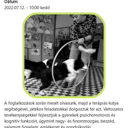
Dátum:
2022.07.12. - 10:00 kedd
A foglalkozások során mesét olvasunk, majd a terápiás kutya
segítségével, játékos feladatokkal dolgozzuk fel azt. Változatos
tevékenységekkel fejlesztjük a gyerekek pszichomotoros és
kognitív funkcióit, úgymint nagy- és finommozgás, beszéd,
valamint figyelem, emlékezet és gondolkodás.