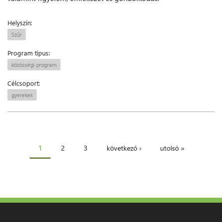
Helyszín:
Szűr
Program típus:
közösségi program
Célcsoport:
gyerekek
1
2
3
következő ›
utolsó »
Oldalak