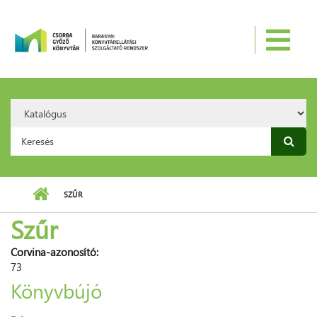
Ugrás a tartalomra
Search
Option:
Keresés űrlap
SZŰR
Szűr
Corvina-azonosító:
73
Könyvbújó