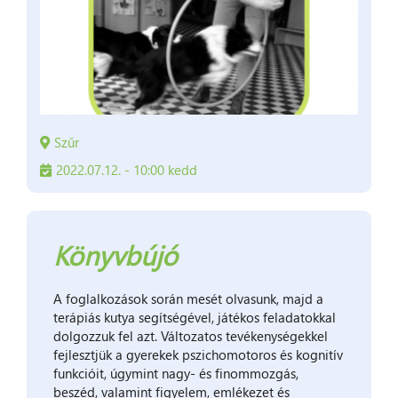
Szűr
2022.07.12. - 10:00 kedd
Könyvbújó
A foglalkozások során mesét olvasunk, majd a
terápiás kutya segítségével, játékos feladatokkal
dolgozzuk fel azt. Változatos tevékenységekkel
fejlesztjük a gyerekek pszichomotoros és kognitív
funkcióit, úgymint nagy- és finommozgás,
beszéd, valamint figyelem, emlékezet és