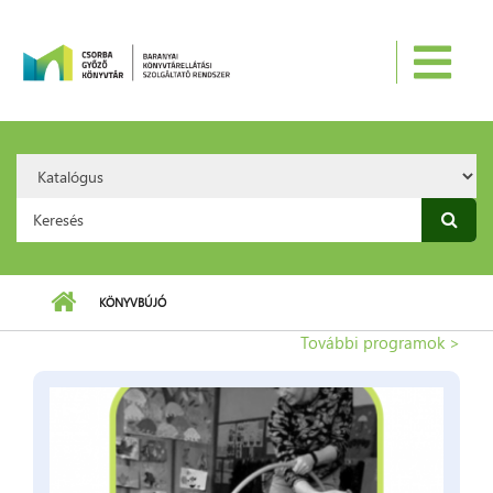
Ugrás a tartalomra
Search
Option:
Keresés űrlap
KÖNYVBÚJÓ
További programok >