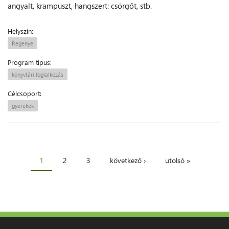
angyalt, krampuszt, hangszert: csörgőt, stb.
Helyszín:
Regenye
Program típus:
könyvtári foglalkozás
Célcsoport:
gyerekek
1
2
3
következő ›
utolsó »
Oldalak