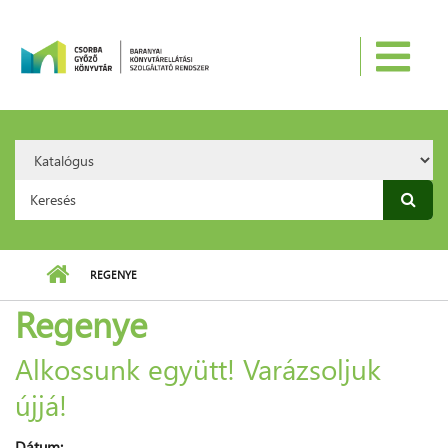
Ugrás a tartalomra
Search
Option:
Keresés űrlap
REGENYE
Regenye
Alkossunk együtt! Varázsoljuk
újjá!
Dátum: