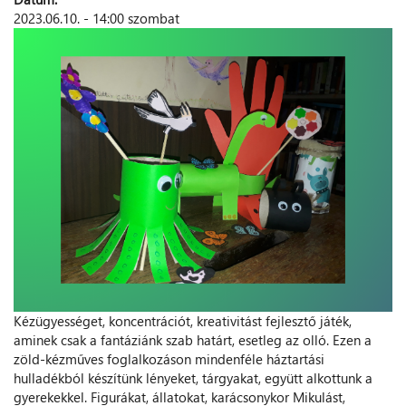
2023.06.10. - 14:00 szombat
Kézügyességet, koncentrációt, kreativitást fejlesztő játék,
aminek csak a fantáziánk szab határt, esetleg az olló. Ezen a
zöld-kézműves foglalkozáson mindenféle háztartási
hulladékból készítünk lényeket, tárgyakat, együtt alkottunk a
gyerekekkel. Figurákat, állatokat, karácsonykor Mikulást,