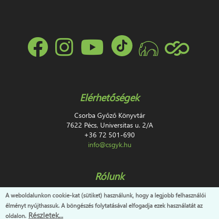
Elérhetőségek
Csorba Győző Könyvtár
7622 Pécs, Universitas u. 2/A
+36 72 501-690
info@csgyk.hu
Rólunk
Impresszum
A weboldalunkon cookie-kat (sütiket) használunk, hogy a legjobb felhasználói
Adatvédelem
élményt nyújthassuk. A böngészés folytatásával elfogadja ezek használatát az
Honlap hiba- és fejlesztési javaslat bejelentő
Részletek...
oldalon.