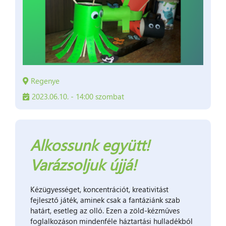
Regenye
2023.06.10. - 14:00 szombat
Alkossunk együtt!
Varázsoljuk újjá!
Kézügyességet, koncentrációt, kreativitást
fejlesztő játék, aminek csak a fantáziánk szab
határt, esetleg az olló. Ezen a zöld-kézműves
foglalkozáson mindenféle háztartási hulladékból