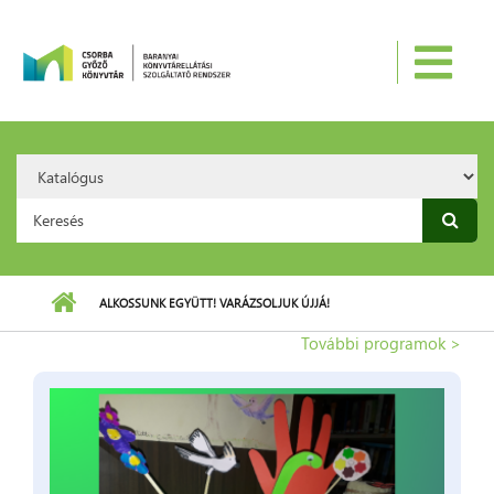
Ugrás a tartalomra
Search
Option:
Keresés űrlap
ALKOSSUNK EGYÜTT! VARÁZSOLJUK ÚJJÁ!
További programok >