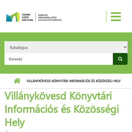
Ugrás a tartalomra
Search
Option:
Keresés űrlap
VILLÁNYKÖVESD KÖNYVTÁRI INFORMÁCIÓS ÉS KÖZÖSSÉGI HELY
Villánykövesd Könyvtári
Információs és Közösségi
Hely