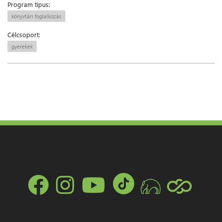
Program típus:
könyvtári foglalkozás
Célcsoport:
gyerekek