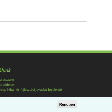
ólunk
presszum
atvédelem
lap hiba- és fejlesztési javaslat bejelentő
Rendben