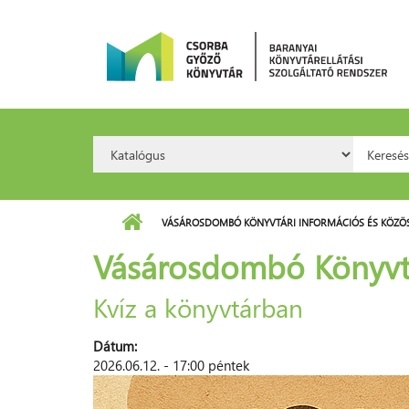
Ugrás a tartalomra
Search
Kere
Option:
VÁSÁROSDOMBÓ KÖNYVTÁRI INFORMÁCIÓS ÉS KÖZÖS
Vásárosdombó Könyvtá
Kvíz a könyvtárban
Dátum:
2026.06.12. - 17:00 péntek