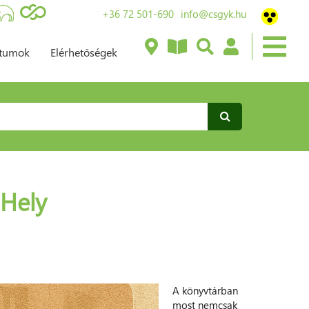
+36 72 501-690
info@csgyk.hu
ntumok
Elérhetőségek
 Hely
A könyvtárban
most nemcsak