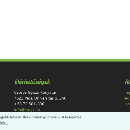
Elérhetőségek
R
Csorba Győző Könyvtár
Im
7622 Pécs, Universitas u. 2/A
Ad
+36 72 501-690
Hon
info@csgyk.hu
egjobb felhasználói élményt nyújthassuk. A böngészés
ek...