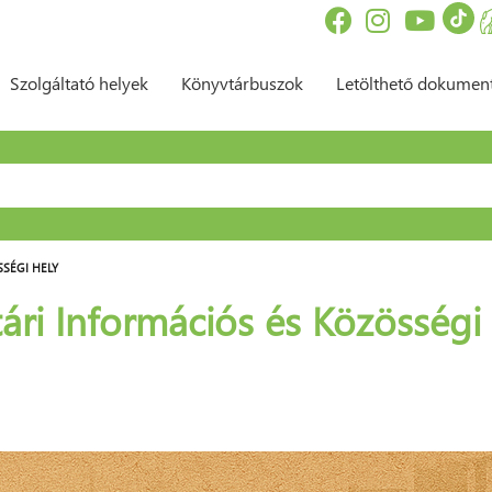
Szolgáltató helyek
Könyvtárbuszok
Letölthető dokume
sés űrlap
SÉGI HELY
ri Információs és Közösségi