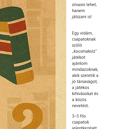
olvasni lehet,
hanem
játszani is!
Egy vidám,
csapatoknak
szóló
„kocsmakvíz”
játékot
ajánlom
mindazoknak,
akik szeretik a
jó társaságot,
a játékos
kihívásokat és
a közös
nevetést.
3–5 fős
csapatok
jelentkezését