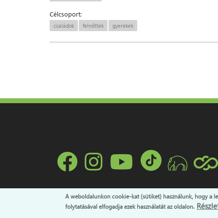
Célcsoport:
családok
felnőttek
gyerekek
A weboldalunkon cookie-kat (sütiket) használunk, hogy a l
Részlet
folytatásával elfogadja ezek használatát az oldalon.