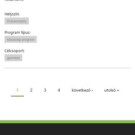
Helyszín:
Drávacsepely
Program típus:
közösségi program
Célcsoport:
gyerekek
1
2
3
4
következő ›
utolsó »
Oldalak