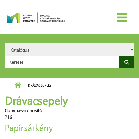
Ugrás a tartalomra
Search
Option:
Keresés űrlap
DRÁVACSEPELY
Drávacsepely
Corvina-azonosító:
216
Papírsárkány