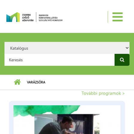
Ugrás a tartalomra
Search
Option:
Keresés űrlap
VARÁZSÓRA
További programok >