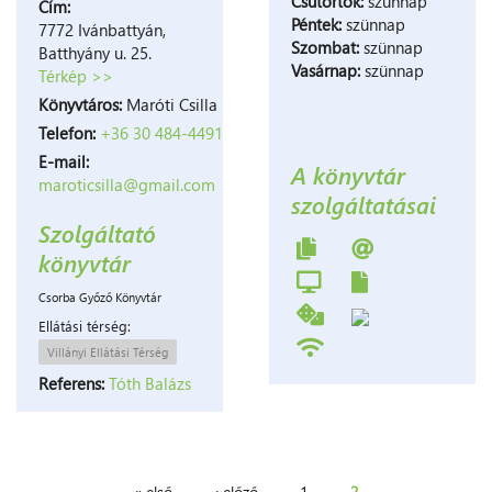
Csütörtök:
szünnap
Cím:
Péntek:
szünnap
7772 Ivánbattyán,
Szombat:
szünnap
Batthyány u. 25.
Vasárnap:
szünnap
Térkép >>
Könyvtáros:
Maróti Csilla
7772
Telefon:
+36 30 484-4491
Ivánbattyán,
E-mail:
A könyvtár
Battyány
maroticsilla@gmail.com
utca.
szolgáltatásai
25.
Szolgáltató
bezár
könyvtár
Csorba Győző Könyvtár
Ellátási térség:
Villányi Ellátási Térség
Referens:
Tóth Balázs
« első
‹ előző
1
2