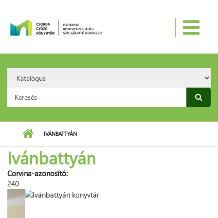
Ugrás a tartalomra
Search
Option:
Keresés űrlap
IVÁNBATTYÁN
Ivánbattyán
Corvina-azonosító:
240