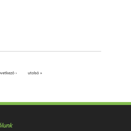
vetkező ›
utolsó »
ólunk