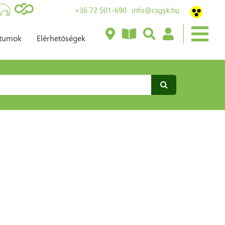
+36 72 501-690
info@csgyk.hu
ntumok
Elérhetőségek