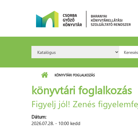
Ugrás a tartalomra
Search
Kere
Option:
KÖNYVTÁRI FOGLALKOZÁS
könyvtári foglalkozás
Figyelj jól! Zenés figyelemfe
Dátum:
2026.07.28. - 10:00 kedd