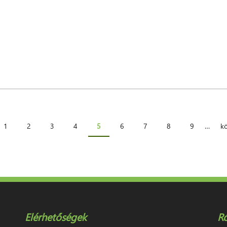
1
2
3
4
5
6
7
8
9
…
kö
Elérhetőségek
R