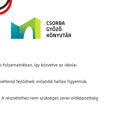
si folyamatokban, így közvetve az iskolai
vétlenül fejlődnek: erősödik hallási figyelmük,
 A részvételhez nem szükséges zenei előképzettség