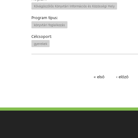
Kővágószőlős Könyvtári Információs és Közösségi Hely
Program típus:
könyvtári foglalkozás
Célcsoport:
gyerekek
« első
‹ előző
Oldalak