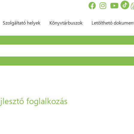
Szolgáltató helyek
Könyvtárbuszok
Letölthető dokume
sés űrlap
jlesztő foglalkozás