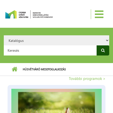
Ugrás a tartalomra
Search
Option:
Keresés űrlap
HÚSVÉTVÁRÓ MESEFOGLALKOZÁS
További programok >