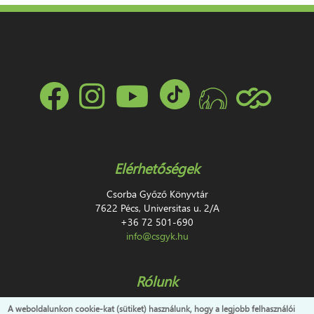
Elérhetőségek
Csorba Győző Könyvtár
7622 Pécs, Universitas u. 2/A
+36 72 501-690
info@csgyk.hu
Rólunk
Impresszum
A weboldalunkon cookie-kat (sütiket) használunk, hogy a legjobb felhasználói