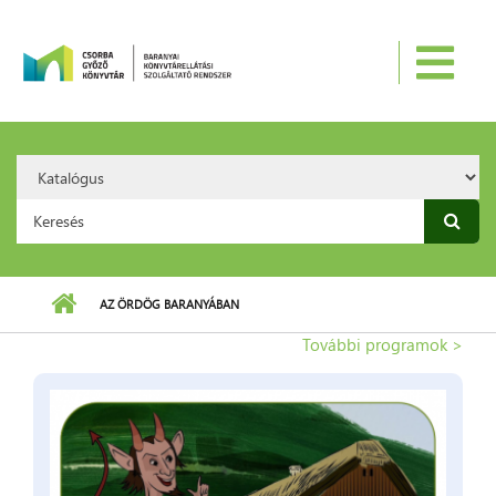
Ugrás a tartalomra
Search
Option:
Keresés űrlap
AZ ÖRDÖG BARANYÁBAN
További programok >