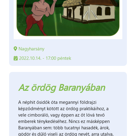
Nagyharsány
2022.10.14. - 17:00 péntek
Az ördög Baranyában
A néphit ősidők óta megannyi földrajzi
képződményt kötött az ördög praktikáihoz, a
vele cimboráló, vagy éppen az őt lóvá tevő
emberek ténykedéséhez. Nincs ez másképpen
Baranyában sem: több tucatnyi hasadék, árok,
gödör és dűlő viseli az ördög nevét, arra utalva,